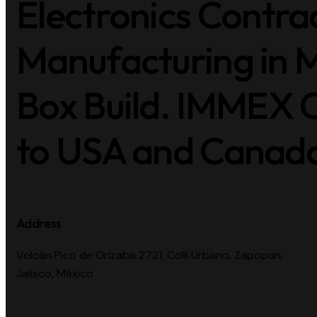
Electronics Contra
Manufacturing in 
Box Build. IMMEX C
to USA and Canada 
Address
Volcán Pico de Orizaba 2721, Colli Urbano, Zapopan,
Jalisco, México