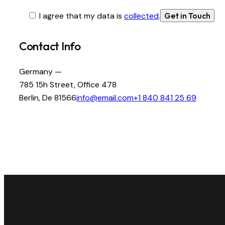
I agree that my data is
collected
.
Contact Info
Germany —
785 15h Street, Office 478
Berlin, De 81566
info@email.com
+1 840 841 25 69