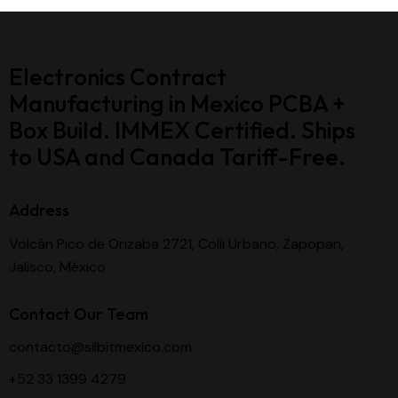
Electronics Contract
Manufacturing in Mexico PCBA +
Box Build. IMMEX Certified. Ships
to USA and Canada Tariff-Free.
Address
Volcán Pico de Orizaba 2721, Colli Urbano, Zapopan,
Jalisco, México
Contact Our Team
contacto@silbitmexico.com
+52 33 1399 4279