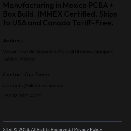
Manufacturing in Mexico PCBA +
Box Build. IMMEX Certified. Ships
to USA and Canada Tariff-Free.
Address
Volcán Pico de Orizaba 2721, Colli Urbano, Zapopan,
Jalisco, México
Contact Our Team
contacto@silbitmexico.com
+52 33 1399 4279
Silbit © 2026. All Rights Reserved. |
Privacy Policy