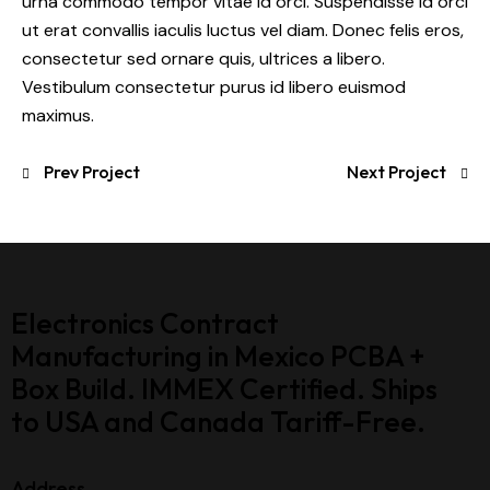
urna commodo tempor vitae id orci. Suspendisse id orci
ut erat convallis iaculis luctus vel diam. Donec felis eros,
consectetur sed ornare quis, ultrices a libero.
Vestibulum consectetur purus id libero euismod
maximus.
Prev Project
Next Project
Electronics Contract
Manufacturing in Mexico PCBA +
Box Build. IMMEX Certified. Ships
to USA and Canada Tariff-Free.
Address