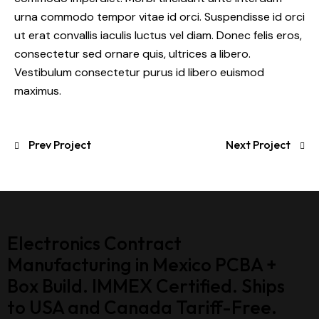
urna commodo tempor vitae id orci. Suspendisse id orci
ut erat convallis iaculis luctus vel diam. Donec felis eros,
consectetur sed ornare quis, ultrices a libero.
Vestibulum consectetur purus id libero euismod
maximus.
Prev Project
Next Project
Electronics Contract
Manufacturing in Mexico PCBA +
Box Build. IMMEX Certified. Ships
to USA and Canada Tariff-Free.